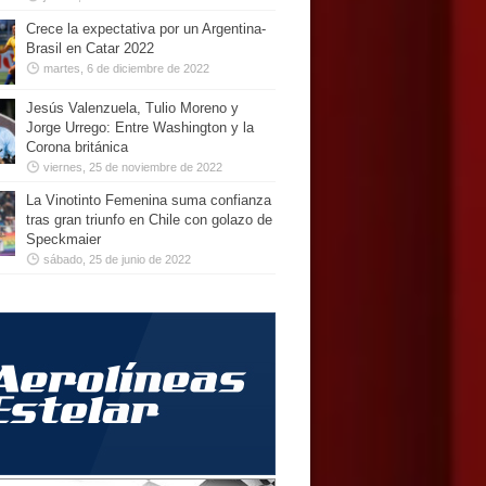
Crece la expectativa por un Argentina-
Brasil en Catar 2022
martes, 6 de diciembre de 2022
Jesús Valenzuela, Tulio Moreno y
Jorge Urrego: Entre Washington y la
Corona británica
viernes, 25 de noviembre de 2022
La Vinotinto Femenina suma confianza
tras gran triunfo en Chile con golazo de
Speckmaier
sábado, 25 de junio de 2022