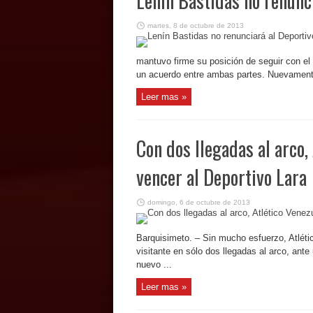
Lenín Bastidas no renunc
martes, 8 de octubre de 2013
mantuvo firme su posición de seguir con el c
un acuerdo entre ambas partes. Nuevamente 
Leer mas »
Con dos llegadas al arco,
vencer al Deportivo Lara
domingo, 6 de octubre de 2013
Barquisimeto. – Sin mucho esfuerzo, Atlétic
visitante en sólo dos llegadas al arco, an
nuevo ...
Leer mas »