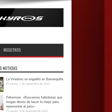
NOSOTROS
S NOTICIAS
La Vinotinto se engatilló en Barranquilla
jueves, 7 de septiembre de 2023
Pékerman: «Buscamos futbolistas que
tengan deseo de hacer lo mejor para
representar al país»
jueves, 8 de diciembre de 2022