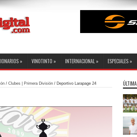
GIONARIOS
»
VINOTINTO
»
INTERNACIONAL
»
ESPECIALES
»
ÚLTIMA
ión
/
Clubes | Primera División
/
Deportivo Lara
page 24