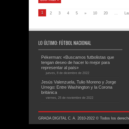
1
2
3
4
5
»
10
20
...
La
LO ÚLTIMO: FÚTBOL NACIONAL
Pékerman: «Buscamos futbolistas que
tengan deseo de hacer lo mejor para
representar al país»
jueves, 8 de diciembre de 2022
Jesús Valenzuela, Tulio Moreno y Jorge
Urrego: Entre Washington y la Corona
británica
viernes, 25 de noviembre de 2022
GRADA DIGITAL C. A. 2010-2022 © Todos los derechos