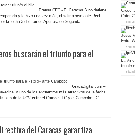
Prensa CFC.- El Caracas B no detiene
Crece la
emporada y lo hizo una vez más, al salir airoso ante Real
Catar 2
or la fecha 3 del Torneo Apertura de Segunda ...
marte
Jesús V
Entre W
viern
os buscarán el triunfo para el
La Vino
triunfo
sábado
GradaDigital.com –
 avecina, y uno de los encuentros más atractivos de la fecha
límpico de la UCV entre el Caracas FC y el Carabobo FC. ...
directiva del Caracas garantiza