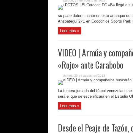
sábado, 24 de agosto de 2013
su paso determinante en este arranque de t
Anzoátegui 2×1 en Cocodrilos Sports Park p
Leer mas »
VIDEO | Armúa y compañer
«Rojo» ante Carabobo
viernes, 23 de agosto de 2013
La tercera jornada del fútbol venezolano se
será el que se escenificará en el Estadio O
Leer mas »
Desde el Peaje de Tazón, 