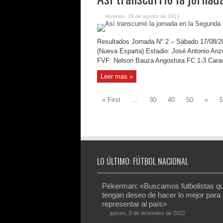
domingo, 18 de agosto de 2013
Resultados Jornada N° 2 – Sábado 17/08/2
(Nueva Esparta) Estadio: José Antonio Anz
FVF: Nelson Bauza Angostura FC 1-3 Carac
Leer mas »
« First
...
30
40
50
«
5
LO ÚLTIMO: FÚTBOL NACIONAL
Pékerman: «Buscamos futbolistas q
tengan deseo de hacer lo mejor para
representar al país»
jueves, 8 de diciembre de 2022