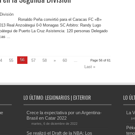
Ronaldo Peña convirtió para el Caracas FC «B»
013 Real Anzoátegui 0-0 Monagas SC Arbitro: Randy Lugo
oátegui de Puerto La Cruz Asistencia: 120 personas Delegado
as ...
56
4
55
57
58
»
60
...
Page 56 of 61
Last »
LO ÚLTIMO: LEGIONARIOS | EXTERIOR
LO ÚL
ue
Crece la expectativa por un Argentina-
La V
Brasil en Catar 2022
ju
martes, 6 de diciembre de 2022
Péke
Se realizó el Draft de la NBA: Los
teng