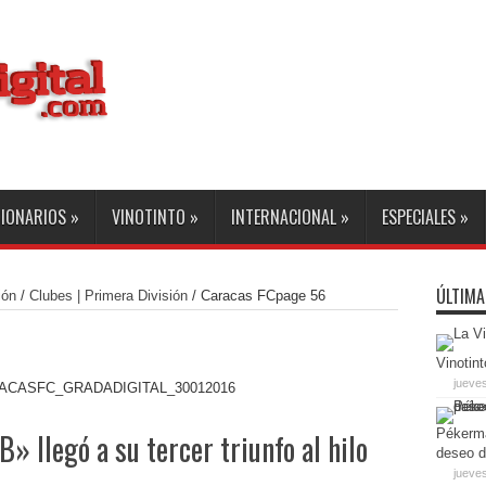
GIONARIOS
»
VINOTINTO
»
INTERNACIONAL
»
ESPECIALES
»
ÚLTIMA
ión
/
Clubes | Primera División
/
Caracas FC
page 56
Vinotint
jueve
Pékerma
» llegó a su tercer triunfo al hilo
deseo d
jueves