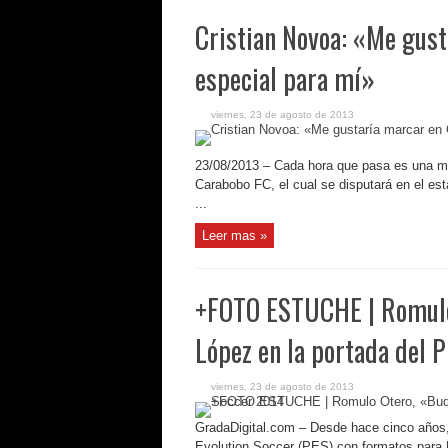
Cristian Novoa: «Me gust
especial para mí»
viernes, 23 de agosto de 2013
23/08/2013 – Cada hora que pasa es una me
Carabobo FC, el cual se disputará en el es
...
Leer mas »
+FOTO ESTUCHE | Romulo 
López en la portada del 
viernes, 23 de agosto de 2013
GradaDigital.com – Desde hace cinco años
Evolution Soccer (PES) con formatos para L