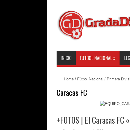
INICIO
FÚTBOL NACIONAL
»
LE
Home
/
Fútbol Nacional
/
Primera Divis
Caracas FC
+FOTOS | El Caracas FC «B