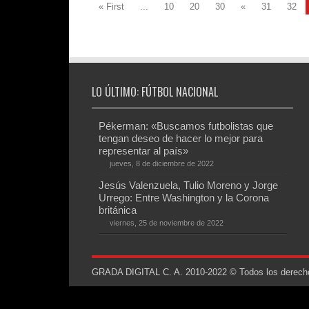
« First
...
10
20
30
«
31
32
LO ÚLTIMO: FÚTBOL NACIONAL
Pékerman: «Buscamos futbolistas que
tengan deseo de hacer lo mejor para
representar al país»
jueves, 8 de diciembre de 2022
Jesús Valenzuela, Tulio Moreno y Jorge
Urrego: Entre Washington y la Corona
británica
viernes, 25 de noviembre de 2022
GRADA DIGITAL C. A. 2010-2022 © Todos los derechos