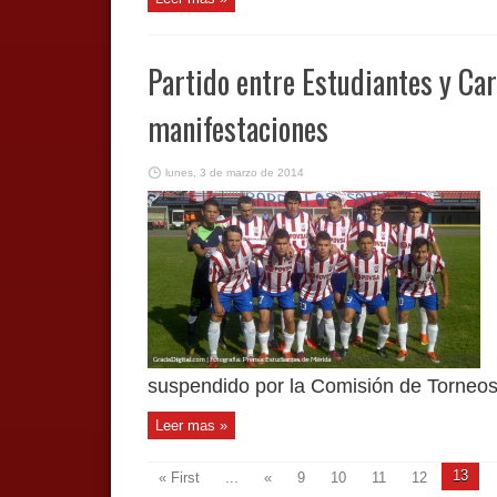
Partido entre Estudiantes y Ca
manifestaciones
lunes, 3 de marzo de 2014
suspendido por la Comisión de Torneos 
Leer mas »
13
« First
...
«
9
10
11
12