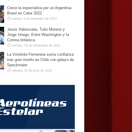
Crece la expectativa por un Argentina-
Brasil en Catar 2022
martes, 6 de diciembre de 2022
Jesús Valenzuela, Tulio Moreno y
Jorge Urrego: Entre Washington y la
Corona británica
viernes, 25 de noviembre de 2022
La Vinotinto Femenina suma confianza
tras gran triunfo en Chile con golazo de
Speckmaier
sábado, 25 de junio de 2022