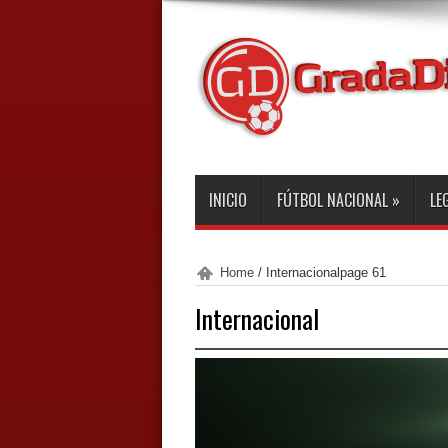
INICIO
FÚTBOL NACIONAL
»
LE
Home
/
Internacional
page 61
Internacional