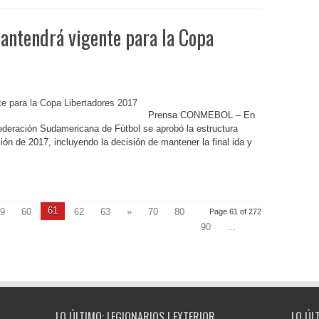
mantendrá vigente para la Copa
Prensa CONMEBOL – En
federación Sudamericana de Fútbol se aprobó la estructura
ión de 2017, incluyendo la decisión de mantener la final ida y
61
9
60
62
63
»
70
80
Page 61 of 272
90
...
LO ÚLTIMO: LEGIONARIOS | EXTERIOR
LO ÚL