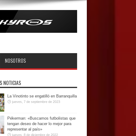
NOSOTROS
S NOTICIAS
La Vinotinto se engatilló en Barranquilla
jueves, 7 de septiembre de 2023
Pékerman: «Buscamos futbolistas que
tengan deseo de hacer lo mejor para
representar al país»
jueves, 8 de diciembre de 2022