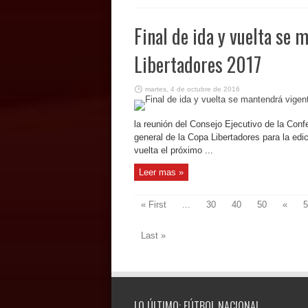
Final de ida y vuelta se 
Libertadores 2017
martes, 4 de octubre de 2016
la reunión del Consejo Ejecutivo de la Con
general de la Copa Libertadores para la edic
vuelta el próximo ...
Leer mas »
« First
...
30
40
50
«
5
Last »
LO ÚLTIMO: FÚTBOL NACIONAL