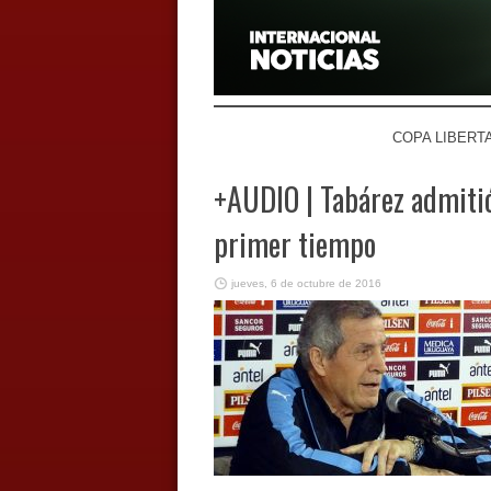
COPA LIBERT
+AUDIO | Tabárez admitió
primer tiempo
jueves, 6 de octubre de 2016