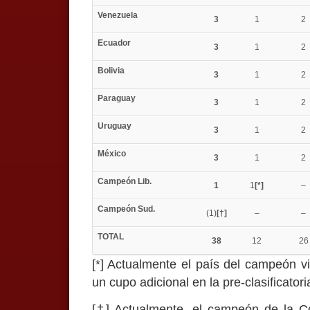
Venezuela
3
1
2
Ecuador
3
1
2
Bolivia
3
1
2
Paraguay
3
1
2
Uruguay
3
1
2
México
3
1
2
Campeón Lib.
1
1
[*]
–
Campeón Sud.
(1)
[†]
–
–
TOTAL
38
12
26
[*] Actualmente el país del campeón v
un cupo adicional en la pre-clasificatori
[†] Actualmente, el campeón de la 