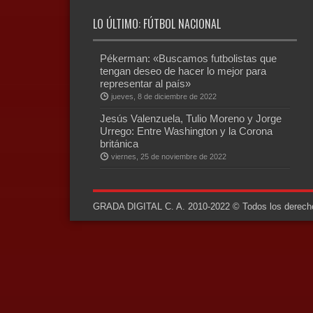
LO ÚLTIMO: FÚTBOL NACIONAL
Pékerman: «Buscamos futbolistas que
tengan deseo de hacer lo mejor para
representar al país»
jueves, 8 de diciembre de 2022
Jesús Valenzuela, Tulio Moreno y Jorge
Urrego: Entre Washington y la Corona
británica
viernes, 25 de noviembre de 2022
GRADA DIGITAL C. A. 2010-2022 © Todos los derechos