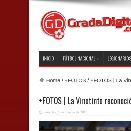
INICIO
FÚTBOL NACIONAL
»
LEGIONARIO
Home
/
+FOTOS
/
+FOTOS | La Vino
+FOTOS | La Vinotinto reconoció
miércoles, 5 de octubre de 2016