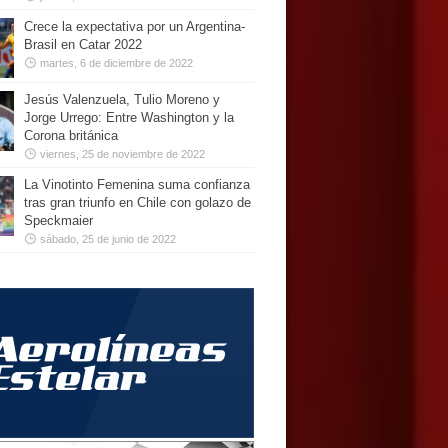
Crece la expectativa por un Argentina-
Brasil en Catar 2022
martes, 6 de diciembre de 2022
Jesús Valenzuela, Tulio Moreno y
Jorge Urrego: Entre Washington y la
Corona británica
viernes, 25 de noviembre de 2022
La Vinotinto Femenina suma confianza
tras gran triunfo en Chile con golazo de
Speckmaier
sábado, 25 de junio de 2022