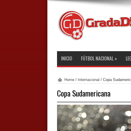
INICIO
FÚTBOL NACIONAL
»
LE
Home
/
Internacional
/
Copa Sudameric
Copa Sudamericana