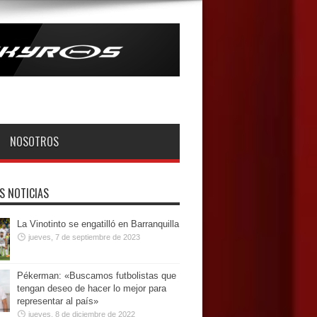
NOSOTROS
S NOTICIAS
La Vinotinto se engatilló en Barranquilla
jueves, 7 de septiembre de 2023
Pékerman: «Buscamos futbolistas que
tengan deseo de hacer lo mejor para
representar al país»
jueves, 8 de diciembre de 2022