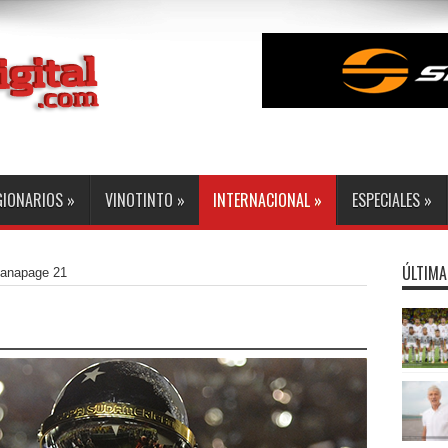
GIONARIOS
»
VINOTINTO
»
INTERNACIONAL
»
ESPECIALES
»
ÚLTIMA
ana
page 21