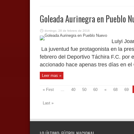
Goleada Aurinegra en Pueblo N
domingo, 28 de febrero de 2016
Luiyi Joa
La juventud fue protagonista en la pre
febrero del Deportivo Táchira F.C. por 
accionado hace apenas tres días en el 
Leer mas »
« First
...
40
50
60
«
68
69
Last »
LO ÚLTIMO: FÚTBOL NACIONAL