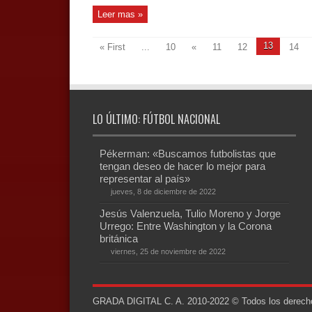
Leer mas »
13
« First
...
10
«
11
12
14
LO ÚLTIMO: FÚTBOL NACIONAL
Pékerman: «Buscamos futbolistas que
tengan deseo de hacer lo mejor para
representar al país»
jueves, 8 de diciembre de 2022
Jesús Valenzuela, Tulio Moreno y Jorge
Urrego: Entre Washington y la Corona
británica
viernes, 25 de noviembre de 2022
GRADA DIGITAL C. A. 2010-2022 © Todos los derechos