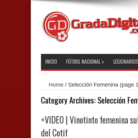
INICIO
FÚTBOL NACIONAL
»
LEGIONARIO
Home
/
Selección Femenina
(page 1
Category Archives:
Selección Fe
+VIDEO | Vinotinto femenina sub
del Cotif