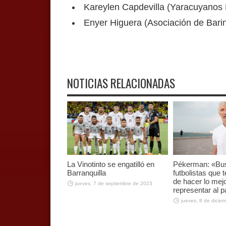
Kareylen Capdevilla (Yaracuyanos
Enyer Higuera (Asociación de Bari
NOTICIAS RELACIONADAS
La Vinotinto se engatilló en
Pékerman: «B
Barranquilla
futbolistas que
de hacer lo mej
jueves, 7 de septiembre de 2023
representar al p
jueves, 8 de dicie