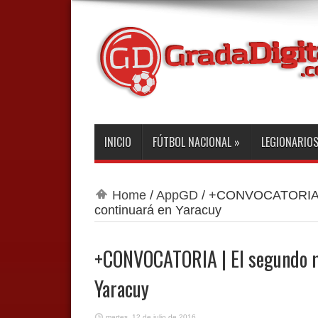
INICIO
FÚTBOL NACIONAL
»
LEGIONARIO
Home
/
AppGD
/
+CONVOCATORIA | 
continuará en Yaracuy
+CONVOCATORIA | El segundo m
Yaracuy
martes, 12 de julio de 2016