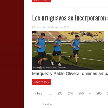
Los uruguayos se incorporaron 
miércoles, 24 de julio de 2013
Márquez y Pablo Olivera, quienes arrib
Leer mas »
« First
...
230
240
250
«
260
...
Last »