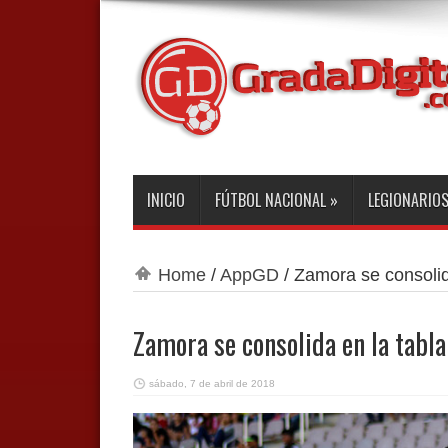
INICIO
FÚTBOL NACIONAL
»
LEGIONARIO
Home
/
AppGD
/
Zamora se consolida
Zamora se consolida en la tabla
sábado, 7 de abril de 2018