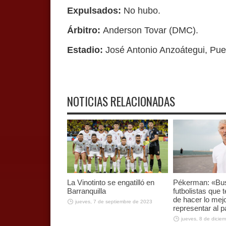
Expulsados
:
No hubo.
Árbitro:
Anderson Tovar (DMC).
Estadio:
José Antonio Anzoátegui, Pue
NOTICIAS RELACIONADAS
La Vinotinto se engatilló en
Pékerman: «B
Barranquilla
futbolistas que
de hacer lo mej
jueves, 7 de septiembre de 2023
representar al p
jueves, 8 de dicie