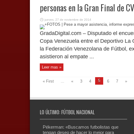
personas en la Gran Final de C
jueves, 27 de noviembre de 2014
GradaDigital.com – Disputado el encuen
Copa Venezuela entre el Deportivo La Gu
la Federación Venezolana de Fútbol, e
asistieron al empate ...
Leer mas »
5
« First
...
«
3
4
6
7
»
LO ÚLTIMO: FÚTBOL NACIONAL
Pékerman: «Buscamos futbolistas que
tengan deseo de hacer lo mejor para