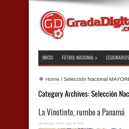
INICIO
FÚTBOL NACIONAL
»
LEGIONARIO
Home
/
Selección Nacional MAYO
Category Archives:
Selección Na
La Vinotinto, rumbo a Panamá
domingo, 22 de mayo de 2016