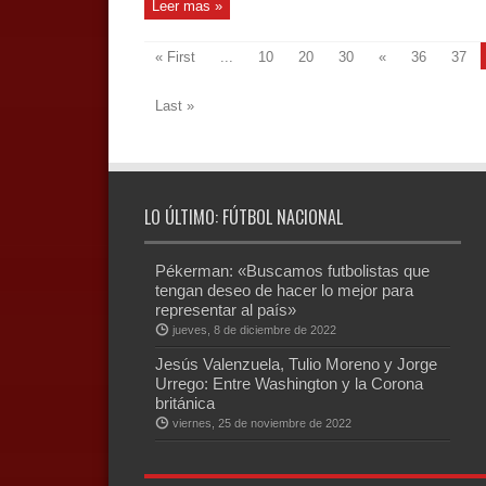
Leer mas »
« First
...
10
20
30
«
36
37
Last »
LO ÚLTIMO: FÚTBOL NACIONAL
Pékerman: «Buscamos futbolistas que
tengan deseo de hacer lo mejor para
representar al país»
jueves, 8 de diciembre de 2022
Jesús Valenzuela, Tulio Moreno y Jorge
Urrego: Entre Washington y la Corona
británica
viernes, 25 de noviembre de 2022