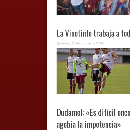
La Vinotinto trabaja a to
martes, 25 de octubre de 2016
Dudamel: «Es difícil enc
agobia la impotencia»