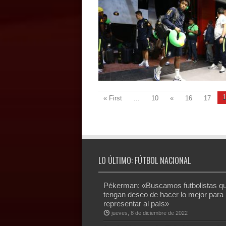
1
« First
...
10
«
16
17
LO ÚLTIMO: FÚTBOL NACIONAL
Pékerman: «Buscamos futbolistas q
tengan deseo de hacer lo mejor para
representar al país»
jueves, 8 de diciembre de 2022