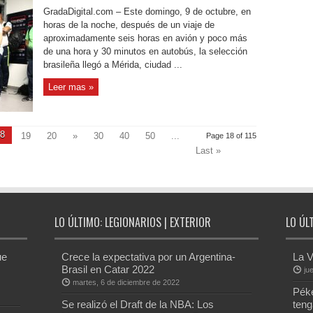
GradaDigital.com – Este domingo, 9 de octubre, en
horas de la noche, después de un viaje de
aproximadamente seis horas en avión y poco más
de una hora y 30 minutos en autobús, la selección
brasileña llegó a Mérida, ciudad ...
Leer mas »
8
19
20
»
30
40
50
...
Page 18 of 115
Last »
LO ÚLTIMO: LEGIONARIOS | EXTERIOR
LO ÚL
ue
Crece la expectativa por un Argentina-
La V
Brasil en Catar 2022
ju
martes, 6 de diciembre de 2022
Péke
Se realizó el Draft de la NBA: Los
teng