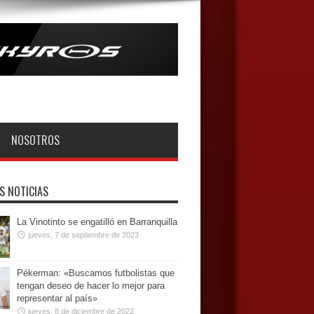
NOSOTROS
S NOTICIAS
La Vinotinto se engatilló en Barranquilla
jueves, 7 de septiembre de 2023
Pékerman: «Buscamos futbolistas que
tengan deseo de hacer lo mejor para
representar al país»
jueves, 8 de diciembre de 2022