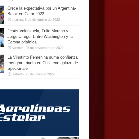
Crece la expectativa por un Argentina-
Brasil en Catar 2022
martes, 6 de diciembre de 2022
Jesús Valenzuela, Tulio Moreno y
Jorge Urrego: Entre Washington y la
Corona británica
viernes, 25 de noviembre de 2022
La Vinotinto Femenina suma confianza
tras gran triunfo en Chile con golazo de
Speckmaier
sábado, 25 de junio de 2022