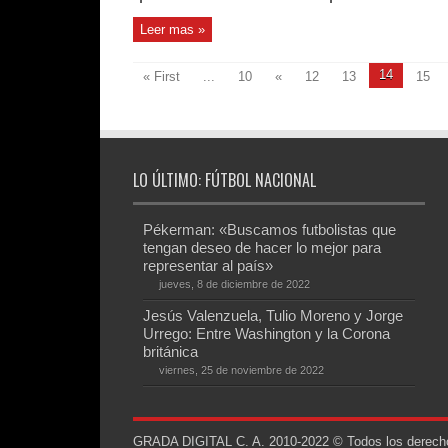
Leer mas »
14
« First
...
10
«
12
13
15
LO ÚLTIMO: FÚTBOL NACIONAL
Pékerman: «Buscamos futbolistas que
tengan deseo de hacer lo mejor para
representar al país»
jueves, 8 de diciembre de 2022
Jesús Valenzuela, Tulio Moreno y Jorge
Urrego: Entre Washington y la Corona
británica
viernes, 25 de noviembre de 2022
GRADA DIGITAL C. A. 2010-2022 © Todos los derechos