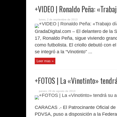
+VIDEO | Ronaldo Peña: «Trabajo
lunes, 2 de septiembre de 2013
GradaDigital.com – El delantero de la 
17, Ronaldo Peña, sigue viviendo gran
como futbolista. El criollo debutó con 
se integró a la “Vinotinto” ...
Leer mas »
+FOTOS | La «Vinotinto» tendrá
jueves, 29 de agosto de 2013
CARACAS .- El Patrocinante Oficial de 
PDVSA, puso a disposición a la Federa