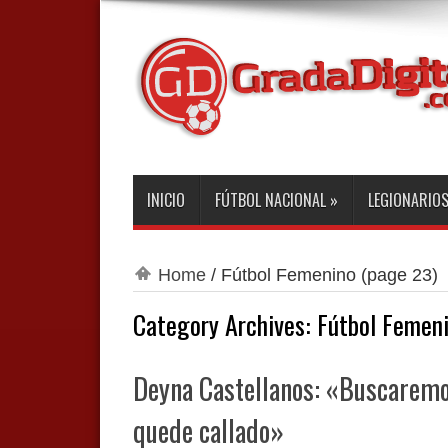
INICIO
FÚTBOL NACIONAL
»
LEGIONARIO
Home
/
Fútbol Femenino
(page 23)
Category Archives:
Fútbol Femen
Deyna Castellanos: «Buscaremos
quede callado»