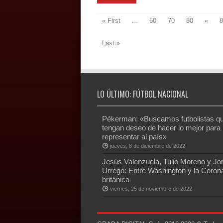
« First
...
60
70
80
«
8
Last »
LO ÚLTIMO: FÚTBOL NACIONAL
Pékerman: «Buscamos futbolistas q
tengan deseo de hacer lo mejor para
representar al país»
jueves, 8 de diciembre de 2022
Jesús Valenzuela, Tulio Moreno y Jo
Urrego: Entre Washington y la Coron
británica
viernes, 25 de noviembre de 2022