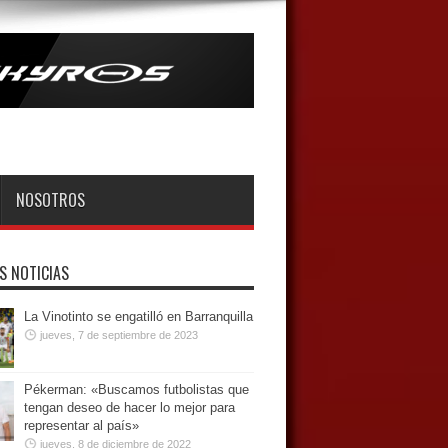
NOSOTROS
S NOTICIAS
La Vinotinto se engatilló en Barranquilla
jueves, 7 de septiembre de 2023
Pékerman: «Buscamos futbolistas que
tengan deseo de hacer lo mejor para
representar al país»
jueves, 8 de diciembre de 2022