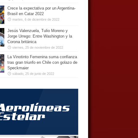
Crece la expectativa por un Argentina-
Brasil en Catar 2022
martes, 6 de diciembre de 2022
Jesús Valenzuela, Tulio Moreno y
Jorge Urrego: Entre Washington y la
Corona británica
viernes, 25 de noviembre de 2022
La Vinotinto Femenina suma confianza
tras gran triunfo en Chile con golazo de
Speckmaier
sábado, 25 de junio de 2022