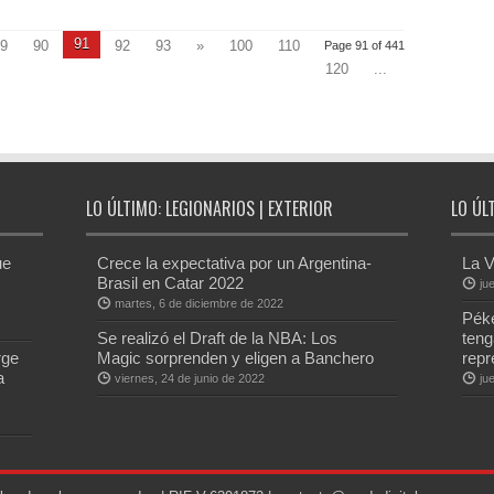
91
9
90
92
93
»
100
110
Page 91 of 441
120
...
LO ÚLTIMO: LEGIONARIOS | EXTERIOR
LO ÚL
ue
Crece la expectativa por un Argentina-
La V
Brasil en Catar 2022
ju
martes, 6 de diciembre de 2022
Péke
Se realizó el Draft de la NBA: Los
teng
rge
Magic sorprenden y eligen a Banchero
repr
a
viernes, 24 de junio de 2022
ju