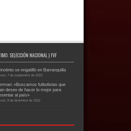
TIMO: SELECCIÓN NACIONAL | FVF
inotinto se engatilló en Barranquilla
eves, 7 de septiembre de 2023
rman: «Buscamos futbolistas que
an deseo de hacer lo mejor para
esentar al país»
eves, 8 de diciembre de 2022