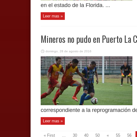
en el estado de la Florida. ...
Leer mas »
Mineros no pudo en Puerto La 
domingo, 28 de agosto de 2016
correspondiente a la reprogramación de 
Leer mas »
« First
...
30
40
50
«
55
56