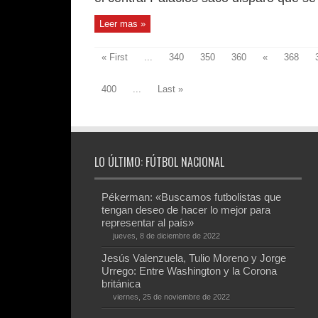
Leer mas »
« First
...
340
350
360
«
368
400
...
Last »
LO ÚLTIMO: FÚTBOL NACIONAL
Pékerman: «Buscamos futbolistas que
tengan deseo de hacer lo mejor para
representar al país»
jueves, 8 de diciembre de 2022
Jesús Valenzuela, Tulio Moreno y Jorge
Urrego: Entre Washington y la Corona
británica
viernes, 25 de noviembre de 2022