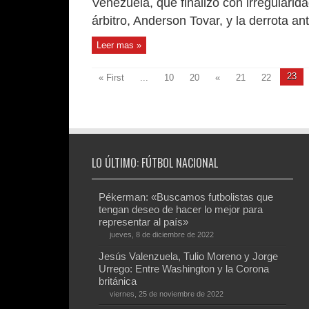
Venezuela, que finalizó con irregularida
árbitro, Anderson Tovar, y la derrota an
Leer mas »
23
« First
...
10
20
«
21
22
LO ÚLTIMO: FÚTBOL NACIONAL
Pékerman: «Buscamos futbolistas que
tengan deseo de hacer lo mejor para
representar al país»
jueves, 8 de diciembre de 2022
Jesús Valenzuela, Tulio Moreno y Jorge
Urrego: Entre Washington y la Corona
británica
viernes, 25 de noviembre de 2022