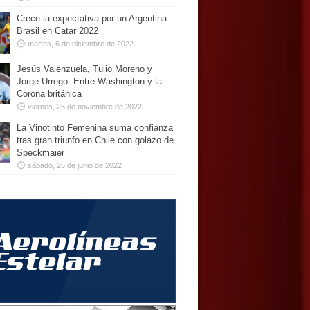
Crece la expectativa por un Argentina-
Brasil en Catar 2022
martes, 6 de diciembre de 2022
Jesús Valenzuela, Tulio Moreno y
Jorge Urrego: Entre Washington y la
Corona británica
viernes, 25 de noviembre de 2022
La Vinotinto Femenina suma confianza
tras gran triunfo en Chile con golazo de
Speckmaier
sábado, 25 de junio de 2022