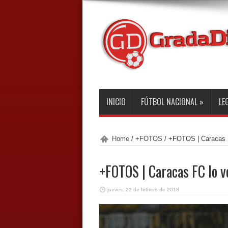
INICIO
FÚTBOL NACIONAL
»
LE
Home
/
+FOTOS
/
+FOTOS | Caracas FC
+FOTOS | Caracas FC lo vo
jueves, 22 de febrero de 2018