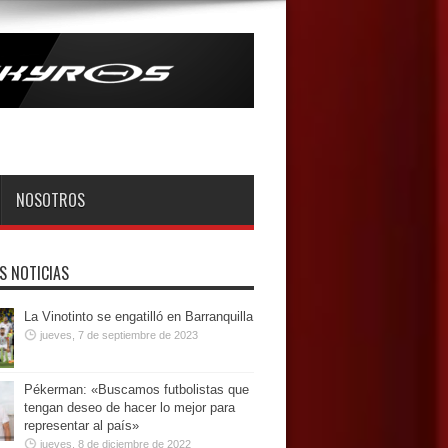
NOSOTROS
S NOTICIAS
La Vinotinto se engatilló en Barranquilla
jueves, 7 de septiembre de 2023
Pékerman: «Buscamos futbolistas que
tengan deseo de hacer lo mejor para
representar al país»
jueves, 8 de diciembre de 2022