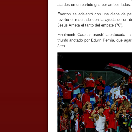
alardes en un partido gris por ambos lados.
Everton se adelantó con una diana de pen
revirtió el resultado con la ayuda de un 
Jesús Arrieta el tanto del empate (76’).
Finalmente Caracas asestó la estocada fina
triunfo anotado por Edwin Pernía, que agar
área.