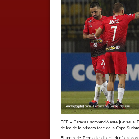
EFE –
Caracas sorprendió este jueves al E
de ida de la primera fase de la Copa Sudam
El tanto de Pernía le dio el triunfo al con