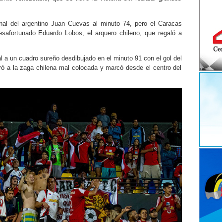
al del argentino Juan Cuevas al minuto 74, pero el Caracas
desafortunado Eduardo Lobos, el arquero chileno, que regaló a
l a un cuadro sureño desdibujado en el minuto 91 con el gol del
ró a la zaga chilena mal colocada y marcó desde el centro del