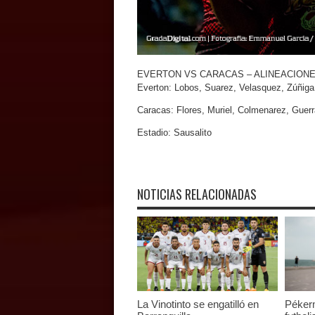
EVERTON VS CARACAS – ALINEACION
Everton: Lobos, Suarez, Velasquez, Zúñiga
Caracas: Flores, Muriel, Colmenarez, Guerr
Estadio: Sausalito
NOTICIAS RELACIONADAS
La Vinotinto se engatilló en
Péker