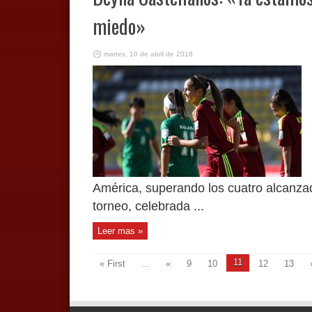
miedo»
martes, 10 de abril de 2018
América, superando los cuatro alcanza
torneo, celebrada ...
Leer mas »
11
« First
...
«
9
10
12
13