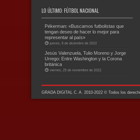
LO ÚLTIMO: FÚTBOL NACIONAL
Pékerman: «Buscamos futbolistas que
tengan deseo de hacer lo mejor para
representar al país»
jueves, 8 de diciembre de 2022
Jesús Valenzuela, Tulio Moreno y Jorge
Urrego: Entre Washington y la Corona
británica
viernes, 25 de noviembre de 2022
GRADA DIGITAL C. A. 2010-2022 © Todos los derechos