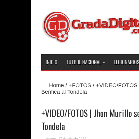
INICIO
FÚTBOL NACIONAL
»
LEGIONARIO
Home
/
+FOTOS
/
+VIDEO/FOTOS | J
Benfica al Tondela
+VIDEO/FOTOS | Jhon Murillo se 
Tondela
viernes, 17 de julio de 2015