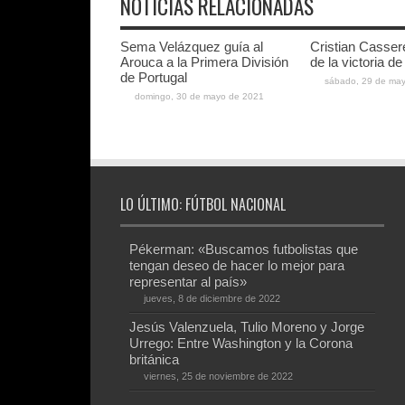
NOTICIAS RELACIONADAS
Sema Velázquez guía al
Cristian Casser
Arouca a la Primera División
de la victoria d
de Portugal
sábado, 29 de ma
domingo, 30 de mayo de 2021
LO ÚLTIMO: FÚTBOL NACIONAL
Pékerman: «Buscamos futbolistas que
tengan deseo de hacer lo mejor para
representar al país»
jueves, 8 de diciembre de 2022
Jesús Valenzuela, Tulio Moreno y Jorge
Urrego: Entre Washington y la Corona
británica
viernes, 25 de noviembre de 2022