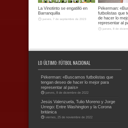
La Vinotinto se engatilló en
Pékerman: «B
Barranquilla
futbolistas que
de hacer lo mej
jueves, 7 de septiembre de 2023
representar al p
jueves, 8 de dicie
LO ÚLTIMO: FÚTBOL NACIONAL
Pékerman: «Buscamos futbolistas que
tengan deseo de hacer lo mejor para
representar al país»
jueves, 8 de diciembre de 2022
Jesús Valenzuela, Tulio Moreno y Jorge
Urrego: Entre Washington y la Corona
británica
viernes, 25 de noviembre de 2022