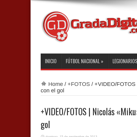
INICIO
FÚTBOL NACIONAL
»
LEGIONARIO
Home
/
+FOTOS
/
+VIDEO/FOTOS | 
con el gol
+VIDEO/FOTOS | Nicolás «Miku»
gol
domingo, 15 de septiembre de 2013