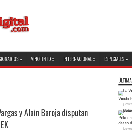
GIONARIOS
»
VINOTINTO
»
INTERNACIONAL
»
ESPECIALES
»
ÚLTIMA
Vinotint
jueve
argas y Alain Baroja disputan
Pékerma
AEK
deseo d
jueves