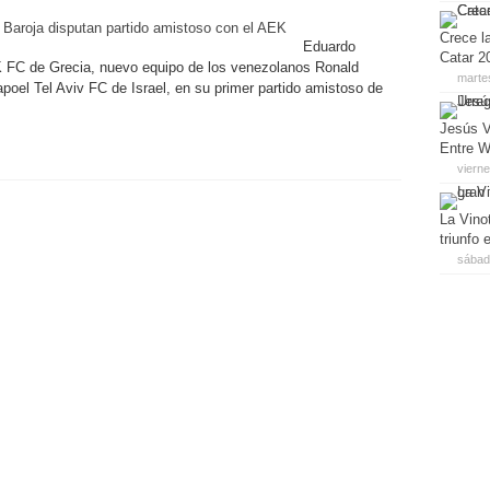
Crece la
Eduardo
Catar 2
EK FC de Grecia, nuevo equipo de los venezolanos Ronald
marte
poel Tel Aviv FC de Israel, en su primer partido amistoso de
Jesús V
Entre W
viern
La Vino
triunfo
sábado