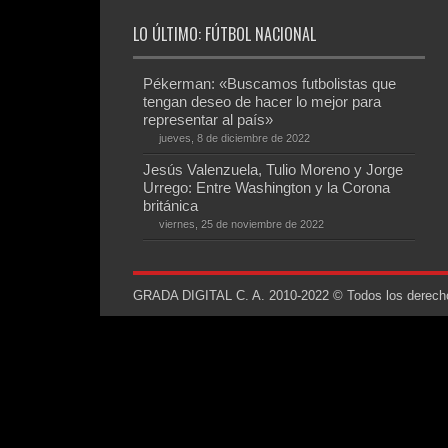
LO ÚLTIMO: FÚTBOL NACIONAL
Pékerman: «Buscamos futbolistas que
tengan deseo de hacer lo mejor para
representar al país»
jueves, 8 de diciembre de 2022
Jesús Valenzuela, Tulio Moreno y Jorge
Urrego: Entre Washington y la Corona
británica
viernes, 25 de noviembre de 2022
GRADA DIGITAL C. A. 2010-2022 © Todos los derechos