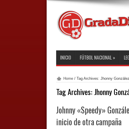
INICIO
FÚTBOL NACIONAL
»
LE
Home
/
Tag Archives: Jhonny Gonzále
Tag Archives:
Jhonny Gonz
Johnny «Speedy» Gonzále
inicio de otra campaña