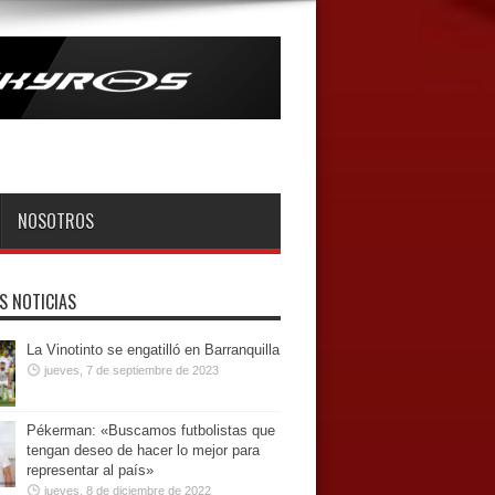
NOSOTROS
S NOTICIAS
La Vinotinto se engatilló en Barranquilla
jueves, 7 de septiembre de 2023
Pékerman: «Buscamos futbolistas que
tengan deseo de hacer lo mejor para
representar al país»
jueves, 8 de diciembre de 2022