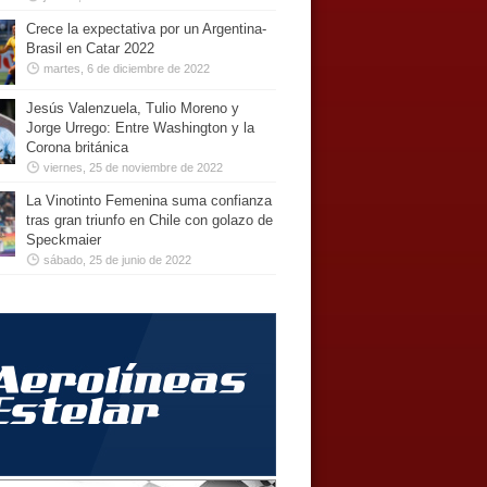
Crece la expectativa por un Argentina-
Brasil en Catar 2022
martes, 6 de diciembre de 2022
Jesús Valenzuela, Tulio Moreno y
Jorge Urrego: Entre Washington y la
Corona británica
viernes, 25 de noviembre de 2022
La Vinotinto Femenina suma confianza
tras gran triunfo en Chile con golazo de
Speckmaier
sábado, 25 de junio de 2022