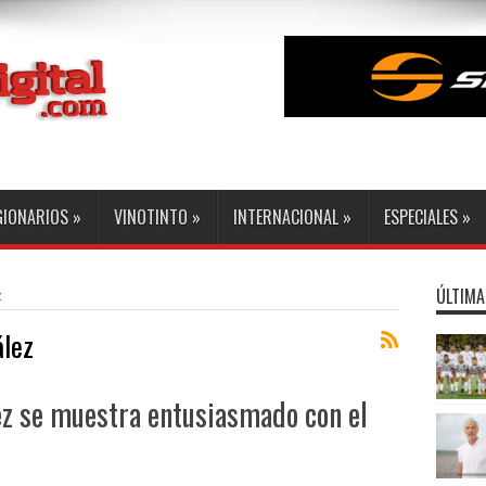
GIONARIOS
»
VINOTINTO
»
INTERNACIONAL
»
ESPECIALES
»
ÚLTIMA
z
ález
z se muestra entusiasmado con el