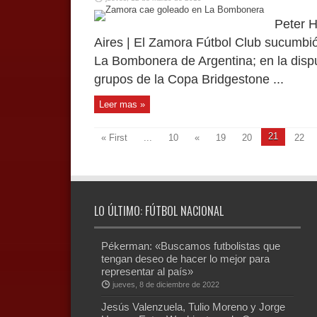
Peter 
Aires | El Zamora Fútbol Club sucumbió
La Bombonera de Argentina; en la disput
grupos de la Copa Bridgestone ...
Leer mas »
21
« First
...
10
«
19
20
22
LO ÚLTIMO: FÚTBOL NACIONAL
Pékerman: «Buscamos futbolistas que
tengan deseo de hacer lo mejor para
representar al país»
jueves, 8 de diciembre de 2022
Jesús Valenzuela, Tulio Moreno y Jorge