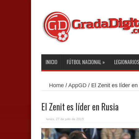
INICIO
FÚTBOL NACIONAL
»
LEGIONARIO
Home
/
AppGD
/
El Zenit es líder e
El Zenit es líder en Rusia
lunes, 27 de julio de 2015