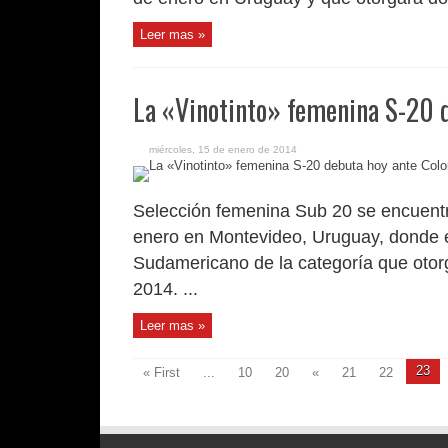
Leer mas »
La «Vinotinto» femenina S-20 
miércoles, 15 de enero de 2014
Selección femenina Sub 20 se encuent
enero en Montevideo, Uruguay, donde e
Sudamericano de la categoría que oto
2014. ...
Leer mas »
23
« First
...
10
20
«
21
22