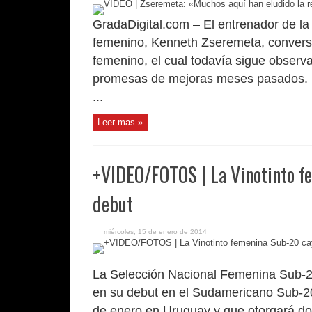
GradaDigital.com – El entrenador de la
femenino, Kenneth Zseremeta, conversó 
femenino, el cual todavía sigue obser
promesas de mejoras meses pasados. El
...
Leer mas »
+VIDEO/FOTOS | La Vinotinto f
debut
miércoles, 15 de enero de 2014
La Selección Nacional Femenina Sub-2
en su debut en el Sudamericano Sub-2
de enero en Uruguay y que otorgará do