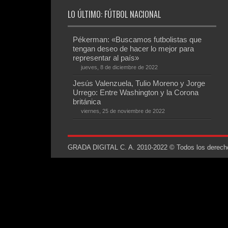
LO ÚLTIMO: FÚTBOL NACIONAL
Pékerman: «Buscamos futbolistas que
tengan deseo de hacer lo mejor para
representar al país»
jueves, 8 de diciembre de 2022
Jesús Valenzuela, Tulio Moreno y Jorge
Urrego: Entre Washington y la Corona
británica
viernes, 25 de noviembre de 2022
GRADA DIGITAL C. A. 2010-2022 © Todos los derechos