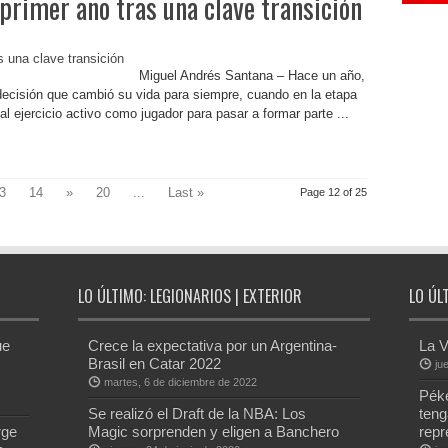
primer año tras una clave transición
Miguel Andrés Santana – Hace un año,
cisión que cambió su vida para siempre, cuando en la etapa
al ejercicio activo como jugador para pasar a formar parte ...
3
14
»
20
...
Last »
Page 12 of 25
LO ÚLTIMO: LEGIONARIOS | EXTERIOR
LO ÚL
ue
Crece la expectativa por un Argentina-
La V
Brasil en Catar 2022
ju
martes, 6 de diciembre de 2022
Péke
Se realizó el Draft de la NBA: Los
teng
rge
Magic sorprenden y eligen a Banchero
repr