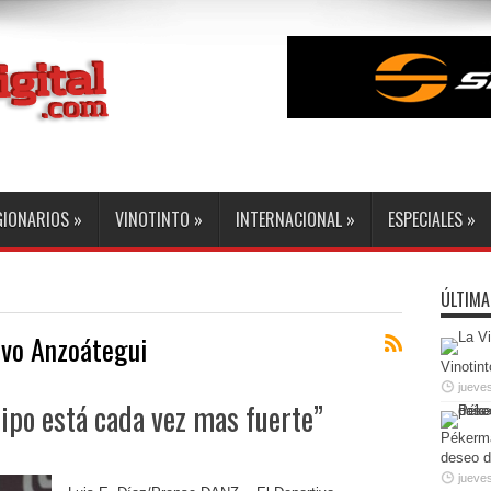
GIONARIOS
»
VINOTINTO
»
INTERNACIONAL
»
ESPECIALES
»
ÚLTIMA
ivo Anzoátegui
Vinotint
jueve
uipo está cada vez mas fuerte”
Pékerma
deseo d
jueves