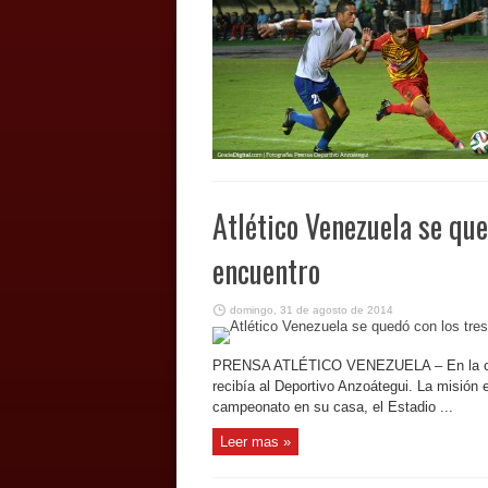
Atlético Venezuela se que
encuentro
domingo, 31 de agosto de 2014
PRENSA ATLÉTICO VENEZUELA – En la cuart
recibía al Deportivo Anzoátegui. La misión e
campeonato en su casa, el Estadio ...
Leer mas »