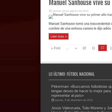
Manuel Sanhouse vive su 
viernes, 22 de agosto de 2014
Manuel Sanhouse tomó una trascendental de
cumbre de una exitosa carrera le dijo adiós 
Leer mas »
12
« First
...
«
10
11
1
LO ÚLTIMO: FÚTBOL NACIONAL
Pékerman: «Buscamos futbolistas q
tengan deseo de hacer lo mejor para
representar al país»
jueves, 8 de diciembre de 2022
Jesús Valenzuela, Tulio Moreno y Jo