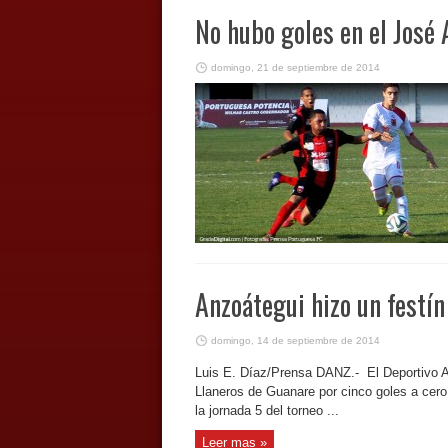
No hubo goles en el José 
domingo, 21 de septiembre de 2014
Anzoátegui hizo un festín
domingo, 14 de septiembre de 2014
Luis E. Díaz/Prensa DANZ.- El Deportivo An
Llaneros de Guanare por cinco goles a cero
la jornada 5 del torneo ...
Leer mas »