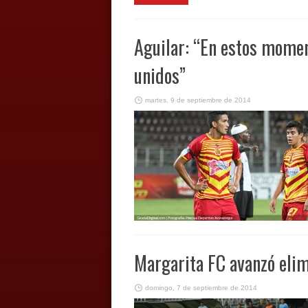
Aguilar: “En estos mom
unidos”
martes, 9 de septiembre de 2014
Margarita FC avanzó elim
domingo, 7 de septiembre de 2014