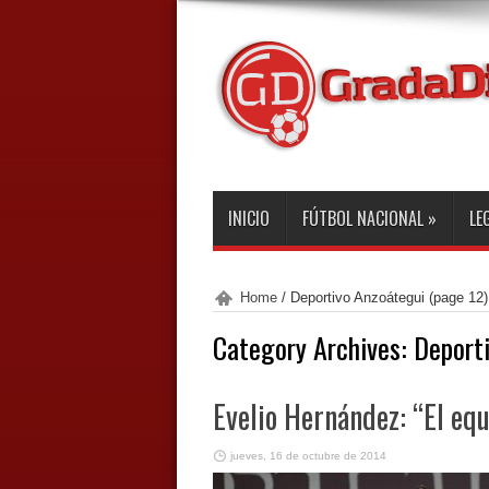
INICIO
FÚTBOL NACIONAL
»
LE
Home
/
Deportivo Anzoátegui
(page 12)
Category Archives:
Deport
Evelio Hernández: “El eq
jueves, 16 de octubre de 2014