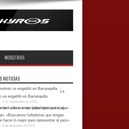
NOSOTROS
S NOTICIAS
La
o se engatilló en Barranquilla
s, 7 de septiembre de 2023
n: «Buscamos futbolistas que tengan
e hacer lo mejor para representar al país»
, 8 de diciembre de 2022