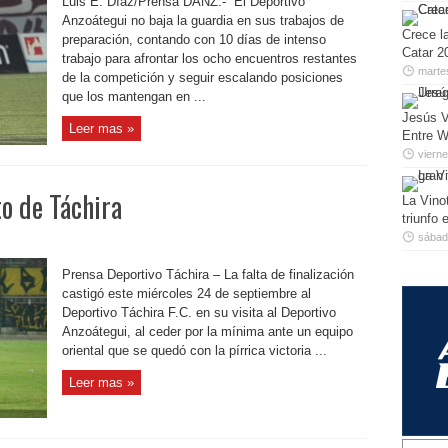
Luis E. Díaz/Prensa DANZ.- El Deportivo
Anzoátegui no baja la guardia en sus trabajos de
Crece la
preparación, contando con 10 días de intenso
Catar 2
trabajo para afrontar los ocho encuentros restantes
marte
de la competición y seguir escalando posiciones
que los mantengan en ...
Jesús V
Leer mas »
Entre W
viern
to de Táchira
La Vino
triunfo
sábado
Prensa Deportivo Táchira – La falta de finalización
castigó este miércoles 24 de septiembre al
Deportivo Táchira F.C. en su visita al Deportivo
Anzoátegui, al ceder por la mínima ante un equipo
oriental que se quedó con la pírrica victoria ...
Leer mas »