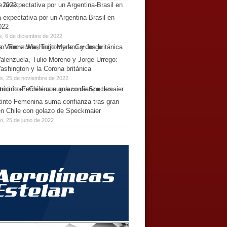
 expectativa por un Argentina-Brasil en
022
s, 6 de diciembre de 2022
alenzuela, Tulio Moreno y Jorge Urrego:
ashington y la Corona británica
es, 25 de noviembre de 2022
tinto Femenina suma confianza tras gran
 en Chile con golazo de Speckmaier
, 25 de junio de 2022