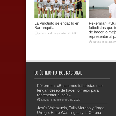
La Vinotinto se engatilló en
Pékerman: «B
Barranquilla
futbolistas que
de hacer lo mej
jueves, 7 de septiembre de 2023
representar al p
jueves, 8 de dicie
LO ÚLTIMO: FÚTBOL NACIONAL
Pékerman: «Buscamos futbolistas que
tengan deseo de hacer lo mejor para
representar al país»
jueves, 8 de diciembre de 2022
Jesús Valenzuela, Tulio Moreno y Jorge
Urrego: Entre Washington y la Corona