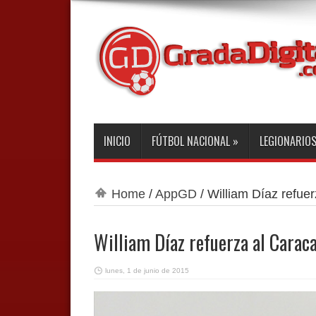
INICIO
FÚTBOL NACIONAL
»
LEGIONARIO
Home
/
AppGD
/
William Díaz refue
William Díaz refuerza al Carac
lunes, 1 de junio de 2015