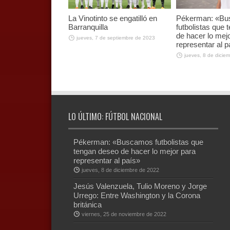
La Vinotinto se engatilló en
Pékerman: «B
Barranquilla
futbolistas que
de hacer lo mej
jueves, 7 de septiembre de 2023
representar al p
jueves, 8 de dicie
LO ÚLTIMO: FÚTBOL NACIONAL
Pékerman: «Buscamos futbolistas que
tengan deseo de hacer lo mejor para
representar al país»
jueves, 8 de diciembre de 2022
Jesús Valenzuela, Tulio Moreno y Jorge
Urrego: Entre Washington y la Corona
británica
viernes, 25 de noviembre de 2022