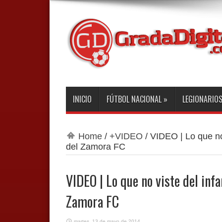
INICIO
FÚTBOL NACIONAL
»
LEGIONARIO
Home
/
+VIDEO
/
VIDEO | Lo que no 
del Zamora FC
VIDEO | Lo que no viste del infa
Zamora FC
martes, 13 de mayo de 2014