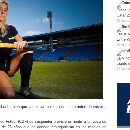
Crece la
Catar 2
marte
Jesús V
Entre W
viern
La Vino
triunfo
sábado
 determinó que la auxiliar realizará un curso antes de volver a
 de Fútbol (CBF) de suspender provisionalmente a la jueza de
ia de 23 años que ha ganado protagonismo en los medios de