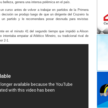
 belleza, genera una intensa polémica en el país.
 un curso antes de volver a trabajar en partidos de la Primera
decisión se produjo luego de que un dirigente del Cruzeiro la
n un partido y le recomendara posar desnuda para revistas
ente en el minuto 41 del segundo tiempo que impidió a Alison
 intentaba empatar al Atlético Mineiro, su tradicional rival de
or 2-1.