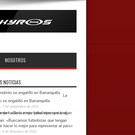
NOSOTROS
S NOTICIAS
La
o se engatilló en Barranquilla
s, 7 de septiembre de 2023
n: «Buscamos futbolistas que tengan
e hacer lo mejor para representar al país»
, 8 de diciembre de 2022