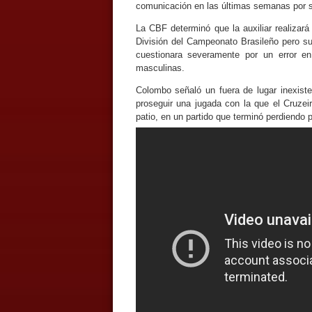
comunicación en las últimas semanas por su
La CBF determinó que la auxiliar realizará
División del Campeonato Brasileño pero su 
cuestionara severamente por un error e
masculinas.
Colombo señaló un fuera de lugar inexist
proseguir una jugada con la que el Cruzeiro
patio, en un partido que terminó perdiendo p