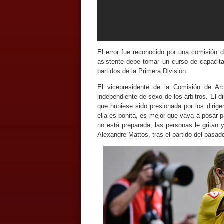
El error fue reconocido por una comisión d
asistente debe tomar un curso de capaci
partidos de la Primera División.
El vicepresidente de la Comisión de Ar
independiente de sexo de los árbitros. El d
que hubiese sido presionada por los dirige
ella es bonita, es mejor que vaya a posar p
no está preparada, las personas le gritan y 
Alexandre Mattos, tras el partido del pasa