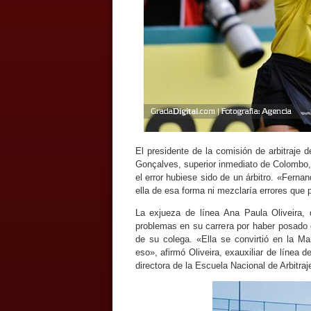
El presidente de la comisión de arbitraje 
Gonçalves, superior inmediato de Colombo, 
el error hubiese sido de un árbitro. «Ferna
ella de esa forma ni mezclaría errores que 
La exjueza de línea Ana Paula Oliveira, 
problemas en su carrera por haber posado 
de su colega. «Ella se convirtió en la M
eso», afirmó Oliveira, exauxiliar de línea
directora de la Escuela Nacional de Arbitraj