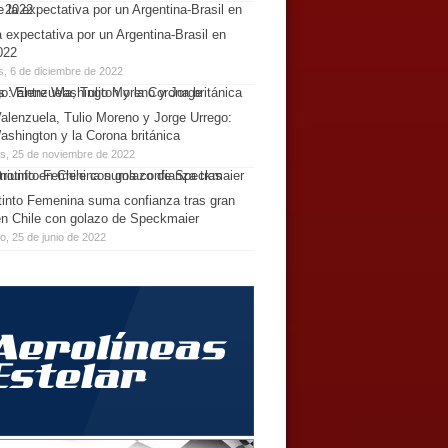
 expectativa por un Argentina-Brasil en
022
s, 6 de diciembre de 2022
alenzuela, Tulio Moreno y Jorge Urrego:
ashington y la Corona británica
es, 25 de noviembre de 2022
tinto Femenina suma confianza tras gran
 en Chile con golazo de Speckmaier
, 25 de junio de 2022