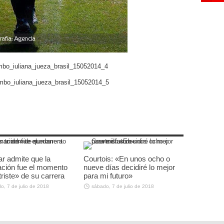
 admite que la
Courtois: «En unos ocho o
ación fue el momento
nueve días decidiré lo mejor
riste» de su carrera
para mi futuro»
o, 7 de julio de 2018
sábado, 7 de julio de 2018