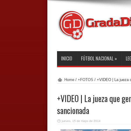
INICIO
FÚTBOL NACIONAL
»
LE
Home
/
+FOTOS
/
+VIDEO | La jueza q
+VIDEO | La jueza que ge
sancionada
jueves, 15 de mayo de 2014