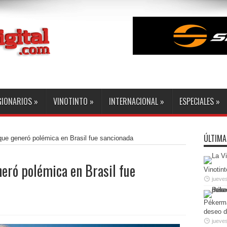
GIONARIOS
»
VINOTINTO
»
INTERNACIONAL
»
ESPECIALES
»
ÚLTIMA
ue generó polémica en Brasil fue sancionada
neró polémica en Brasil fue
Vinotint
jueve
Pékerma
deseo d
jueves