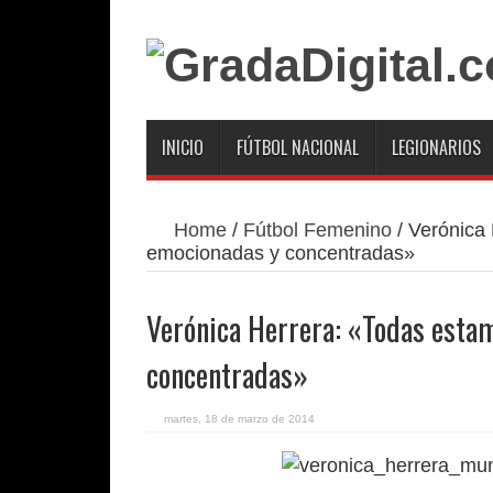
INICIO
FÚTBOL NACIONAL
LEGIONARIOS
Home
/
Fútbol Femenino
/
Verónica
emocionadas y concentradas»
Verónica Herrera: «Todas est
concentradas»
martes, 18 de marzo de 2014