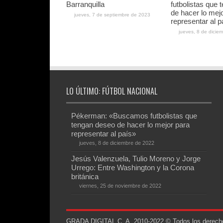
Barranquilla
futbolistas que
de hacer lo mej
jueves, 7 de septiembre de 2023
representar al p
jueves, 8 de dicie
LO ÚLTIMO: FÚTBOL NACIONAL
Pékerman: «Buscamos futbolistas que
tengan deseo de hacer lo mejor para
representar al país»
jueves, 8 de diciembre de 2022
Jesús Valenzuela, Tulio Moreno y Jorge
Urrego: Entre Washington y la Corona
británica
viernes, 25 de noviembre de 2022
GRADA DIGITAL C. A. 2010-2022 © Todos los derechos