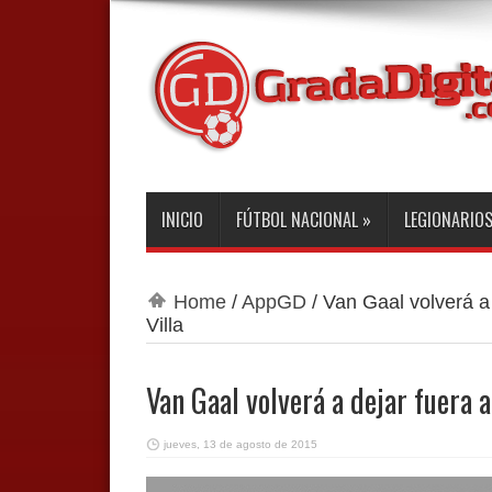
INICIO
FÚTBOL NACIONAL
»
LEGIONARIO
Home
/
AppGD
/
Van Gaal volverá a
Villa
Van Gaal volverá a dejar fuera a
jueves, 13 de agosto de 2015