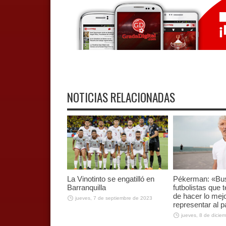
NOTICIAS RELACIONADAS
La Vinotinto se engatilló en
Pékerman: «B
Barranquilla
futbolistas que
de hacer lo mej
jueves, 7 de septiembre de 2023
representar al p
jueves, 8 de dicie