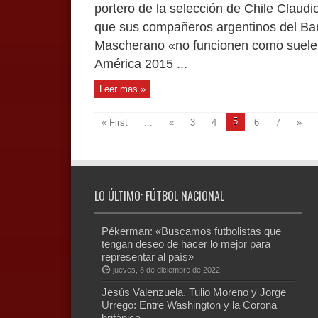
portero de la selección de Chile Claud
que sus compañeros argentinos del Bar
Mascherano «no funcionen como suelen 
América 2015 ...
Leer mas »
5
« First
...
«
3
4
6
7
»
LO ÚLTIMO: FÚTBOL NACIONAL
Pékerman: «Buscamos futbolistas que
tengan deseo de hacer lo mejor para
representar al país»
jueves, 8 de diciembre de 2022
Jesús Valenzuela, Tulio Moreno y Jorge
Urrego: Entre Washington y la Corona
británica