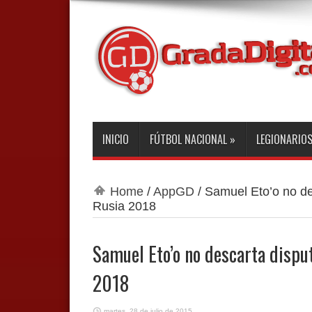
INICIO
FÚTBOL NACIONAL
»
LEGIONARIO
Home
/
AppGD
/
Samuel Eto’o no de
Rusia 2018
Samuel Eto’o no descarta dispu
2018
martes, 28 de julio de 2015