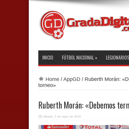
INICIO
FÚTBOL NACIONAL
»
LEGIONARIO
Home
/
AppGD
/
Ruberth Morán: «D
torneo»
Ruberth Morán: «Debemos termi
sábado, 2 de mayo de 2015