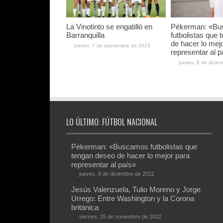
La Vinotinto se engatilló en
Pékerman: «B
Barranquilla
futbolistas que
de hacer lo mej
jueves, 7 de septiembre de 2023
representar al p
jueves, 8 de dicie
LO ÚLTIMO: FÚTBOL NACIONAL
Pékerman: «Buscamos futbolistas que
tengan deseo de hacer lo mejor para
representar al país»
jueves, 8 de diciembre de 2022
Jesús Valenzuela, Tulio Moreno y Jorge
Urrego: Entre Washington y la Corona
británica
viernes, 25 de noviembre de 2022