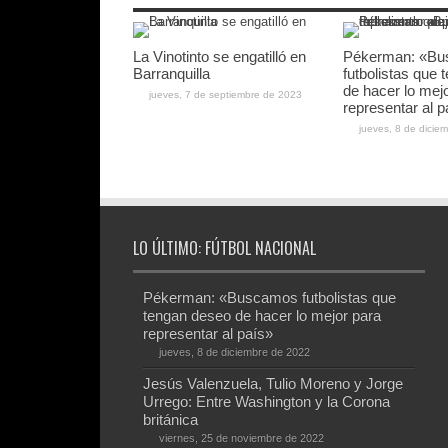
La Vinotinto se engatilló en
Pékerman: «B
Barranquilla
futbolistas que
de hacer lo mej
jueves, 7 de septiembre de 2023
representar al p
jueves, 8 de dicie
LO ÚLTIMO: FÚTBOL NACIONAL
Pékerman: «Buscamos futbolistas que
tengan deseo de hacer lo mejor para
representar al país»
jueves, 8 de diciembre de 2022
Jesús Valenzuela, Tulio Moreno y Jorge
Urrego: Entre Washington y la Corona
británica
viernes, 25 de noviembre de 2022