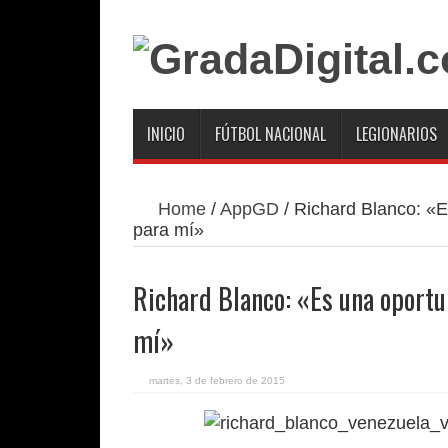
INICIO
FÚTBOL NACIONAL
LEGIONARIOS
Home
/
AppGD
/
Richard Blanco: «E
para mí»
Richard Blanco: «Es una oportu
mí»
martes, 3 de febrero de 2015