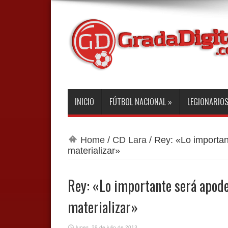
INICIO
FÚTBOL NACIONAL
»
LEGIONARIO
Home
/
CD Lara
/
Rey: «Lo importan
materializar»
Rey: «Lo importante será apode
materializar»
lunes, 29 de julio de 2013