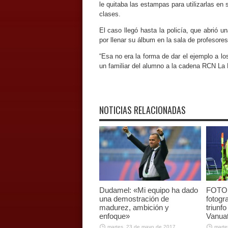
le quitaba las estampas para utilizarlas en 
clases.
El caso llegó hasta la policía, que abrió 
por llenar su álbum en la sala de profesores
“Esa no era la forma de dar el ejemplo a los
un familiar del alumno a la cadena RCN La 
NOTICIAS RELACIONADAS
Dudamel: «Mi equipo ha dado
FOTOS 
una demostración de
fotogr
madurez, ambición y
triunfo
enfoque»
Vanua
martes, 23 de mayo de 2017
marte