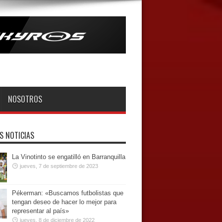
NOSOTROS
S NOTICIAS
La Vinotinto se engatilló en Barranquilla
jueves, 7 de septiembre de 2023
Pékerman: «Buscamos futbolistas que
tengan deseo de hacer lo mejor para
representar al país»
jueves, 8 de diciembre de 2022