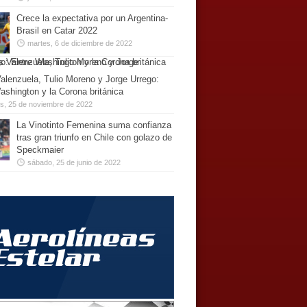
Crece la expectativa por un Argentina-
Brasil en Catar 2022
martes, 6 de diciembre de 2022
alenzuela, Tulio Moreno y Jorge Urrego:
ashington y la Corona británica
es, 25 de noviembre de 2022
La Vinotinto Femenina suma confianza
tras gran triunfo en Chile con golazo de
Speckmaier
sábado, 25 de junio de 2022