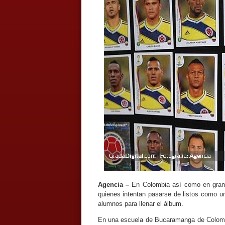
Agencia –
En Colombia así como en gran p
quienes intentan pasarse de listos como un
alumnos para llenar el álbum.
En una escuela de Bucaramanga de Colombi