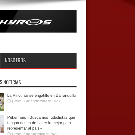
NOSOTROS
S NOTICIAS
La Vinotinto se engatilló en Barranquilla
jueves, 7 de septiembre de 2023
Pékerman: «Buscamos futbolistas que
tengan deseo de hacer lo mejor para
representar al país»
jueves, 8 de diciembre de 2022