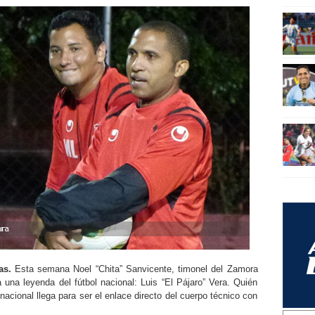
as.
Esta semana Noel “Chita” Sanvicente, timonel del Zamora
una leyenda del fútbol nacional: Luis “El Pájaro” Vera. Quién
nacional llega para ser el enlace directo del cuerpo técnico con