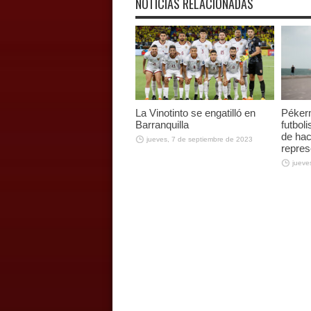
NOTICIAS RELACIONADAS
La Vinotinto se engatilló en
Péker
Barranquilla
futbol
de hac
jueves, 7 de septiembre de 2023
repres
jueve