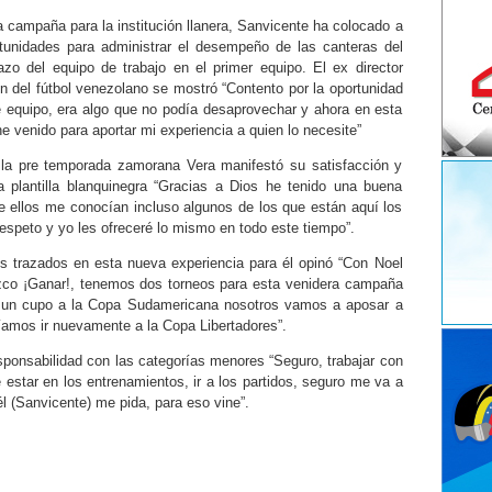
a campaña para la institución llanera, Sanvicente ha colocado a
unidades para administrar el desempeño de las canteras del
o del equipo de trabajo en el primer equipo. El ex director
ón del fútbol venezolano se mostró “Contento por la oportunidad
e equipo, era algo que no podía desaprovechar y ahora en esta
 venido para aportar mi experiencia a quien lo necesite”
la pre temporada zamorana Vera manifestó su satisfacción y
plantilla blanquinegra “Gracias a Dios he tenido una buena
e ellos me conocían incluso algunos de los que están aquí los
espeto y yo les ofreceré lo mismo en todo este tiempo”.
os trazados en esta nueva experiencia para él opinó “Con Noel
zco ¡Ganar!, tenemos dos torneos para esta venidera campaña
 un cupo a la Copa Sudamericana nosotros vamos a aposar a
íamos ir nuevamente a la Copa Libertadores”.
sponsabilidad con las categorías menores “Seguro, trabajar con
 estar en los entrenamientos, ir a los partidos, seguro me va a
él (Sanvicente) me pida, para eso vine”.