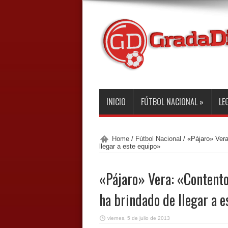
INICIO
FÚTBOL NACIONAL
»
LE
Home
/
Fútbol Nacional
/
«Pájaro» Vera
llegar a este equipo»
«Pájaro» Vera: «Contento
ha brindado de llegar a 
viernes, 5 de julio de 2013