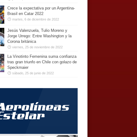
Crece la expectativa por un Argentina-
Brasil en Catar 2022
martes, 6 de diciembre de 2022
Jesús Valenzuela, Tulio Moreno y
Jorge Urrego: Entre Washington y la
Corona británica
viernes, 25 de noviembre de 2022
La Vinotinto Femenina suma confianza
tras gran triunfo en Chile con golazo de
Speckmaier
sábado, 25 de junio de 2022