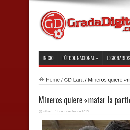
INICIO
FÚTBOL NACIONAL
»
LEGIONARIO
Home
/
CD Lara
/
Mineros quiere «m
Mineros quiere «matar la parti
sábado, 14 de diciembre de 2013