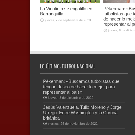
La Vinotinto se engatilló en
Pékerman: «B
Barranquilla
futbolistas que
de hacer lo mej
jueves, 7 de septiembre de 2023
representar al p
jueves, 8 de dicie
LO ÚLTIMO: FÚTBOL NACIONAL
Pékerman: «Buscamos futbolistas que
tengan deseo de hacer lo mejor para
representar al país»
jueves, 8 de diciembre de 2022
Jesús Valenzuela, Tulio Moreno y Jorge
Urrego: Entre Washington y la Corona
británica
viernes, 25 de noviembre de 2022